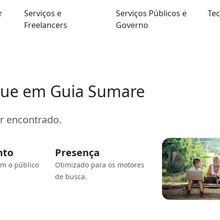
r
Serviços e
Serviços Públicos e
Tec
Freelancers
Governo
que em Guia Sumare
er encontrado.
nto
Presença
om o público
Otimizado para os motores
de busca.