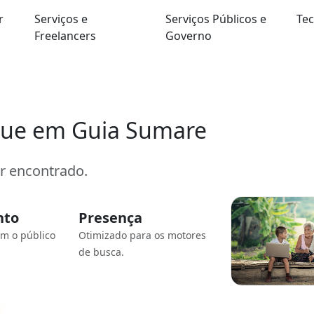
r
Serviços e
Serviços Públicos e
Tec
Freelancers
Governo
que em Guia Sumare
er encontrado.
nto
Presença
om o público
Otimizado para os motores
de busca.