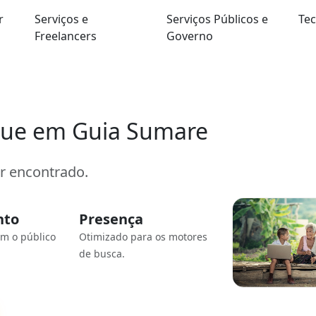
r
Serviços e
Serviços Públicos e
Tec
Freelancers
Governo
que em Guia Sumare
er encontrado.
nto
Presença
om o público
Otimizado para os motores
de busca.